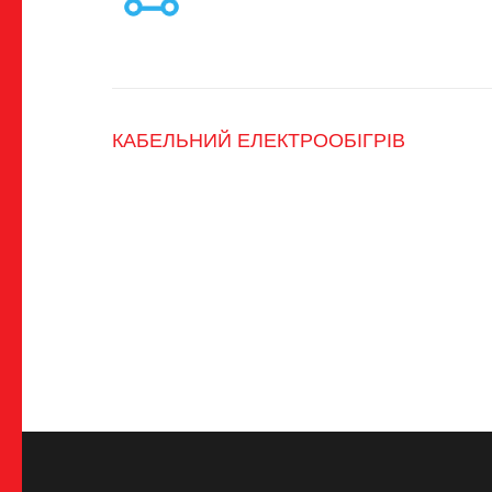
Навігація
КАБЕЛЬНИЙ ЕЛЕКТРООБІГРІВ
записів